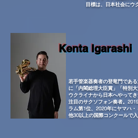
目標は、日本社会にウ
Kenta Igarashi
若手管楽器奏者の登竜門である
に「内閣総理大臣賞」「特別大
ウクライナから日本へやってき
注目のサクソフォン奏者。20
ラム第1位、2020年にヤマハ
他30以上の国際コンクールで