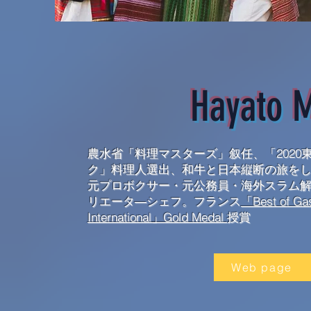
Hayato M
農水省「料理マスターズ」叙任、「2020
ク」料理人選出、和牛と日本縦断の旅を
元プロボクサー・元公務員・海外スラム
リエータ―シェフ。フランス
「Best of Ga
International」Gold Medal
授賞
Web page