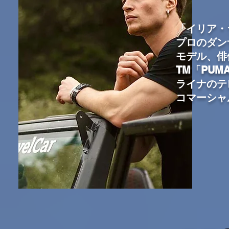
「イリア・
プロのダン
モデル、俳
TM「PU
ライナのテ
コマーシャ