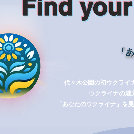
Find your
「
代々木公園の初ウクライナ
ウクライナの魅
「あなたのウクライナ」を見