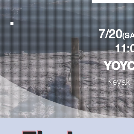
7/20
(SA
11:
YOY
Keyaki