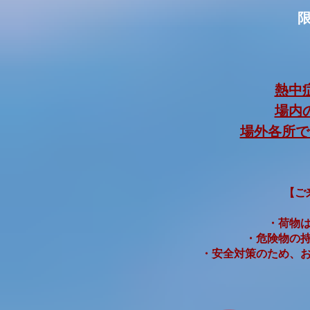
熱中
場内
場外各所で
【ご
・荷物
・危険物の
・安全対策のため、