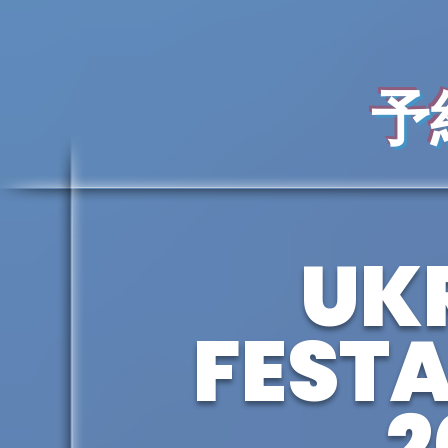
予
UK
FEST
2